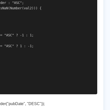
rder : "ASC";
isNaN(Number(val2))) {
== "ASC" ? -1 : 1;
== "ASC" ? 1 : -1;
("pubDate", "DESC"));