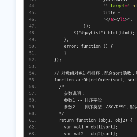
                        "' 
target
=
'_b
                        title +
                        "
</
a
>
</
li
>
";
                });
            $("#gwyList").html(html);
        },
        error: function () {
        }
    });
    // 对数组对象进行排序，配合sort函数，用法：ar
    function arrObjectOrder(sort, sor
      /*
        参数说明：
        参数1 -- 排序字段
        参数2 -- 排序类型：ASC/DESC，默
      */
      return function (obj1, obj2) {
        var val1 = obj1[sort];
        var val2 = obj2[sort];