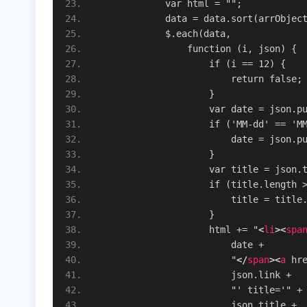
            var html = "";
            data = data.sort(arrObjec
            $.each(data,
                function (i, json) {
                    if (i == 12) {
                        return false;
                    }
                    var date = json.p
                    if ('MM-dd' == 'M
                        date = json.p
                    }
                    var title = json.
                    if (title.length 
                        title = title
                    }
                    html += "
<
li
>
<
spa
                        date +
                        "
</
span
>
<
a
 hr
                        json.link +
                        "' title='" +
                        json.title +