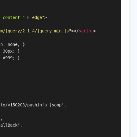
"
content
=
"IE=edge"
>
om/jquery/2.1.4/jquery.min.js"
>
</
script
>
on: none; }
: 30px; }
: #999; }
nfo/v150203/pushinfo.jsonp',
",
CallBack",