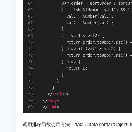
        var order = sortOrder ? sortO
        if (!isNaN(Number(val1)) && !
          val1 = Number(val1);
          val2 = Number(val2);
        }
        if (val1 < val2) {
          return order.toUpperCase() 
        } else if (val1 > val2) {
          return order.toUpperCase() 
        } else {
          return 0;
        }
      }
    }
</
script
>
</
body
>
</
html
>
调用排序函数使用方法：data = data.sort(arrObjectOrder