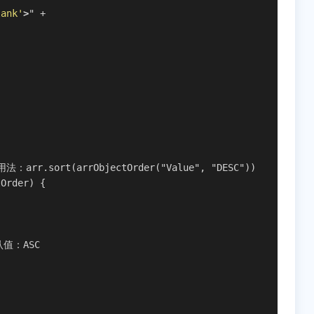
lank'
>
" +
r.sort(arrObjectOrder("Value", "DESC"))
tOrder) {
认值：ASC