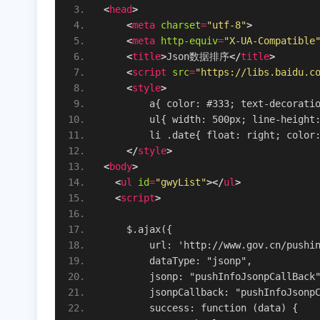
<
head
>
<
meta
charset
=
"utf-8"
>
<
meta
http-equiv
=
"X-UA-Compatible
<
title
>
Json数据排序
</
title
>
<
script
src
=
"https://libs.baidu.c
<
style
>
        a{ color: #333; text-decorati
        ul{ width: 500px; line-height
        li .date{ float: right; color
</
style
>
<
body
>
<
ul
id
=
"gwyList"
>
</
ul
>
<
script
>
    $.ajax({
        url: 'http://www.gov.cn/pushi
        dataType: "jsonp",
        jsonp: "pushInfoJsonpCallBack
        jsonpCallback: "pushInfoJsonp
        success: function (data) {