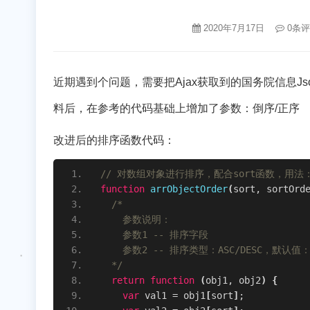
2020年7月17日
0条
近期遇到个问题，需要把Ajax获取到的国务院信息J
料后，在参考的代码基础上增加了参数：倒序/正序
改进后的排序函数代码：
// 对数组对象进行排序，配合sort函数，用法：arr.so
function
arrObjectOrder
(
sort, sortOrd
/*
    参数说明：
    参数1 -- 排序字段
    参数2 -- 排序类型：ASC/DESC，默认值：
  */
return
function
(
obj1, obj2
)
{
var
 val1 = obj1
[
sort
]
;