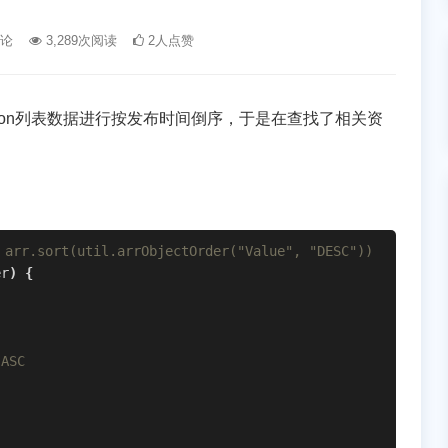
评论
3,289次阅读
2人点赞
son列表数据进行按发布时间倒序，于是在查找了相关资
rt(util.arrObjectOrder("Value", "DESC"))
er
)
{
ASC