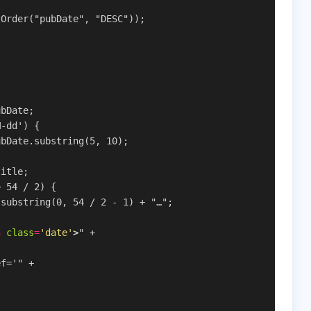
tOrder("pubDate", "DESC"));
ubDate;
M-dd') {
ubDate.substring(5, 10);
title;
> 54 / 2) {
.substring(0, 54 / 2 - 1) + "…";
n
class
=
'date'
>
" +
ef='" +