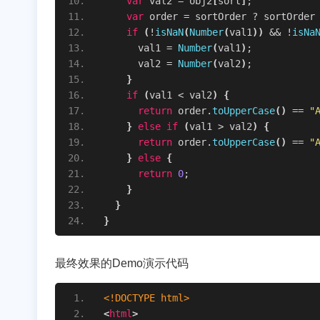
var
 val2 = obj2
[
sort
]
;
var
 order = sortOrder ? sortOrder
if
(
!
isNaN
(
Number
(
val1
)
)
 && !
isNa
      val1 = 
Number
(
val1
)
;
      val2 = 
Number
(
val2
)
;
}
if
(
val1 < val2
)
{
return
 order.
toUpperCase
(
)
 == 
"
}
else
if
(
val1 > val2
)
{
return
 order.
toUpperCase
(
)
 == 
"
}
else
{
return
0
;
}
}
}
最终效果的Demo演示代码
<!DOCTYPE html>
<
html
>