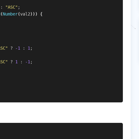
 : 
"ASC"
;
N
(
Number
(
val2
)
)
)
{
ASC"
 ? 
-1
 : 
1
;
ASC"
 ? 
1
 : 
-1
;