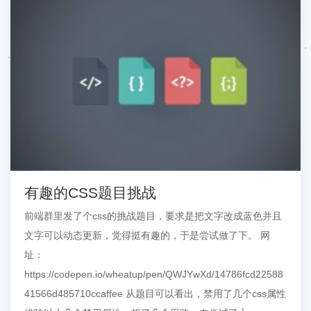
有趣的CSS题目挑战
前端群里发了个css的挑战题目，要求是把文字改成蓝色并且
文字可以动态更新，觉得挺有趣的，于是尝试做了下。 网
址：
https://codepen.io/wheatup/pen/QWJYwXd/14786fcd22588
41566d485710ccaffee 从题目可以看出，禁用了几个css属性