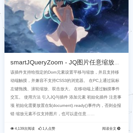
smartJQueryZoom - JQ图片任意缩放与
拖拽插件
该插件支持给指定的Dom元素设置平移与缩放，并且支持移
动端触摸，并兼容不支持CSS3的浏览器。 在PC上通过鼠标
左键拖拽、滚轮缩放、双击放大。 在移动端上通过触摸事件
交互。 使用方法 引入JQ与插件 添加元素 初始化插件 注意事
项 初始化需要放置在$(document).ready()事件内，否则会报
错 缩放元素不仅支持图片，也可以是任意……
4,139次阅读
1人点赞
阅读全文